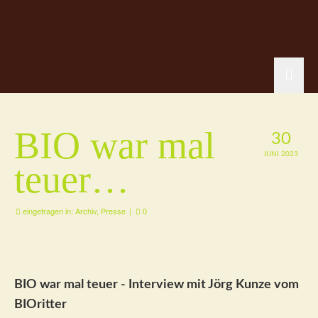
BIO war mal
30
JUNI 2023
teuer…
eingetragen in:
Archiv
,
Presse
|
0
BIO war mal teuer - Interview mit Jörg Kunze vom
BIOritter